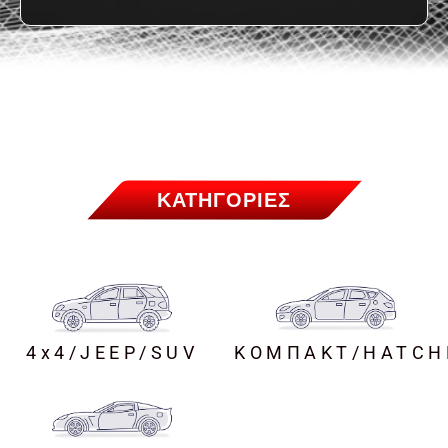
ΚΑΤΗΓΟΡΙΕΣ
4x4/JEEP/SUV
ΚΟMΠΑΚΤ/HATCH